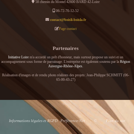
58 chemin du Montel 42600 BARD 42-Loire
06-72-70-12-52
contact@boisli-boisla.fr
Page contact
Partenaires
Initiative Loire
m'a accordé un prêt d'honneur, mais surtout propose un suivi et un
accompagnement sous forme de parrainage. L'entreprise est égalemnt soutenu par la
Région
Auvergne-Rhône-Alpes.
Réalisation d'images et de rendu photo réalistes des projets: Jean-Philippe SCHMITT (06-
65-00-43-27)
Informations légales et RGPD
Préférence-Net
©
Plan du site