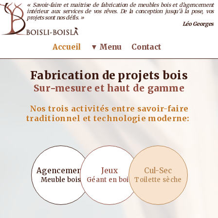
« Savoir-faire et maitrise de fabrication de meubles bois et d'agencement
intérieur aux services de vos rêves. De la conception jusqu'à la pose, vos
projets sont nos défis. »
Léo Georges
Accueil
▼ Menu
Contact
Fabrication de projets bois
Sur-mesure et haut de gamme
Nos trois activités entre savoir-faire
traditionnel et technologie moderne:
Agencement
Jeux
Cul-Sec
Voir plus
Voir plus
Voir plus
Meuble bois
Géant en bois
Toilette sèche