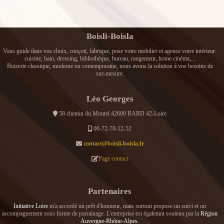
Boisli-Boisla
Vous guide dans vos choix, conçoit, fabrique, pose votre mobilier et agence votre intérieur:
cuisine, bain, dressing, bibliothèque, bureau, rangement, home cinéma,...
Boiserie classique, moderne ou contemporaine, nous avons la solution à vos besoins de
sur-mesure.
Léo Georges
58 chemin du Montel 42600 BARD 42-Loire
06-72-70-12-52
contact@boisli-boisla.fr
Page contact
Partenaires
Initiative Loire
m'a accordé un prêt d'honneur, mais surtout propose un suivi et un
accompagnement sous forme de parrainage. L'entreprise est égalemnt soutenu par la
Région
Auvergne-Rhône-Alpes.