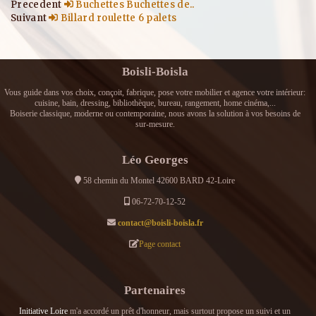
Precedent
Buchettes Buchettes de..
Suivant
Billard roulette 6 palets
Boisli-Boisla
Vous guide dans vos choix, conçoit, fabrique, pose votre mobilier et agence votre intérieur:
cuisine, bain, dressing, bibliothèque, bureau, rangement, home cinéma,...
Boiserie classique, moderne ou contemporaine, nous avons la solution à vos besoins de
sur-mesure.
Léo Georges
58 chemin du Montel 42600 BARD 42-Loire
06-72-70-12-52
contact@boisli-boisla.fr
Page contact
Partenaires
Initiative Loire
m'a accordé un prêt d'honneur, mais surtout propose un suivi et un