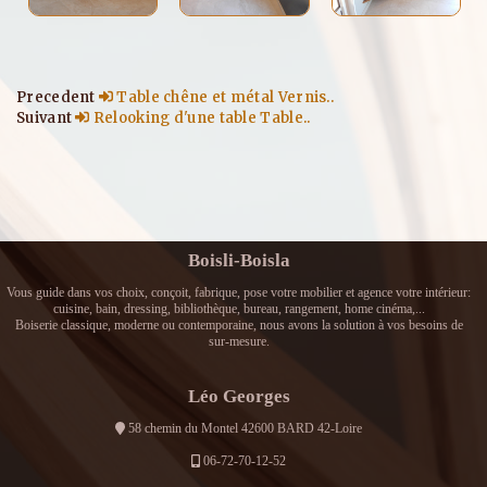
Precedent
Table chêne et métal Vernis..
Suivant
Relooking d'une table Table..
Boisli-Boisla
Vous guide dans vos choix, conçoit, fabrique, pose votre mobilier et agence votre intérieur:
cuisine, bain, dressing, bibliothèque, bureau, rangement, home cinéma,...
Boiserie classique, moderne ou contemporaine, nous avons la solution à vos besoins de
sur-mesure.
Léo Georges
58 chemin du Montel 42600 BARD 42-Loire
06-72-70-12-52