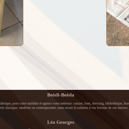
Boisli-Boisla
abrique, pose votre mobilier et agence votre intérieur: cuisine, bain, dressing, bibliothèque, bu
rie classique, moderne ou contemporaine, nous avons la solution à vos besoins de sur-mesure.
Léo Georges