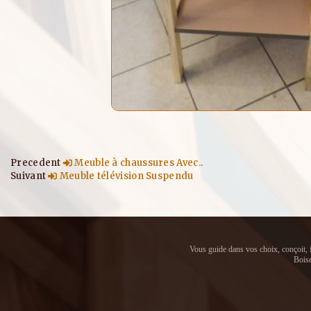
Precedent
Meuble à chaussures Avec..
Suivant
Meuble télévision Suspendu
Vous guide dans vos choix, conçoit, f
Boise