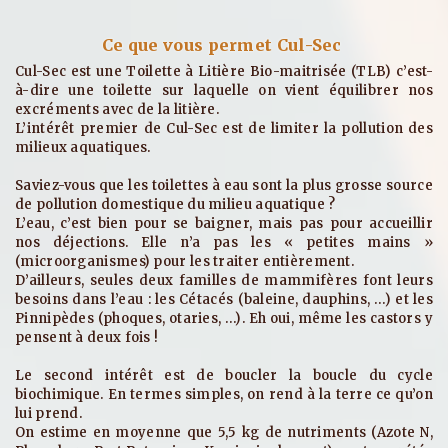
Ce que vous permet Cul-Sec
Cul-Sec est une Toilette à Litière Bio-maitrisée (TLB) c’est-
à-dire une toilette sur laquelle on vient équilibrer nos
excréments avec de la litière.
L’intérêt premier de Cul-Sec est de limiter la pollution des
milieux aquatiques.
Saviez-vous que les toilettes à eau sont la plus grosse source
de pollution domestique du milieu aquatique ?
L’eau, c’est bien pour se baigner, mais pas pour accueillir
nos déjections. Elle n’a pas les « petites mains »
(microorganismes) pour les traiter entièrement.
D’ailleurs, seules deux familles de mammifères font leurs
besoins dans l’eau : les Cétacés (baleine, dauphins, …) et les
Pinnipèdes (phoques, otaries, …). Eh oui, même les castors y
pensent à deux fois !
Le second intérêt est de boucler la boucle du cycle
biochimique. En termes simples, on rend à la terre ce qu’on
lui prend.
On estime en moyenne que 5,5 kg de nutriments (Azote N,