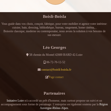
Boisli-Boisla
Vous guide dans vos choix, conçoit, fabrique, pose votre mobilier et agence votre intérieur:
cuisine, bain, dressing, bibliothèque, bureau, rangement, home cinéma,...
Boiserie classique, moderne ou contemporaine, nous avons la solution à vos besoins de
sur-mesure.
Léo Georges
58 chemin du Montel 42600 BARD 42-Loire
06-72-70-12-52
contact@boisli-boisla.fr
Page contact
Partenaires
Initiative Loire
m'a accordé un prêt d'honneur, mais surtout propose un suivi et un
accompagnement sous forme de parrainage. L'entreprise est égalemnt soutenu par la
Région
Auvergne-Rhône-Alpes.